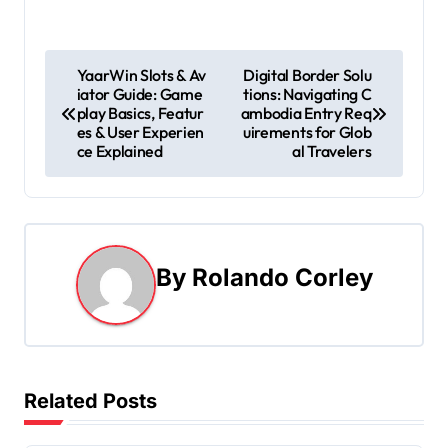
P
YaarWin Slots & Av
Digital Border Solu
iator Guide: Game
tions: Navigating C
o
play Basics, Featur
ambodia Entry Req
es & User Experien
uirements for Glob
s
ce Explained
al Travelers
t
n
a
By
Rolando Corley
v
i
g
Related Posts
a