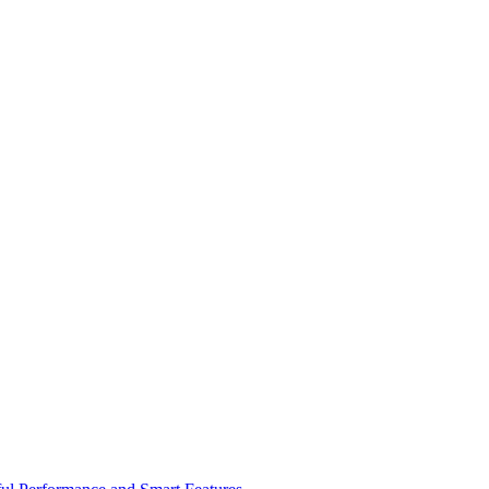
ones but is a little darker when compared with a fair or wheatish compl