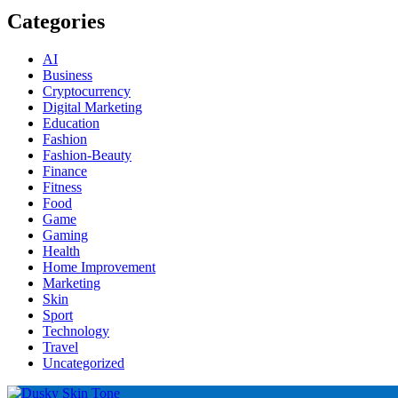
Categories
AI
Business
Cryptocurrency
Digital Marketing
Education
Fashion
Fashion-Beauty
Finance
Fitness
Food
Game
Gaming
Health
Home Improvement
Marketing
Skin
Sport
Technology
Travel
Uncategorized