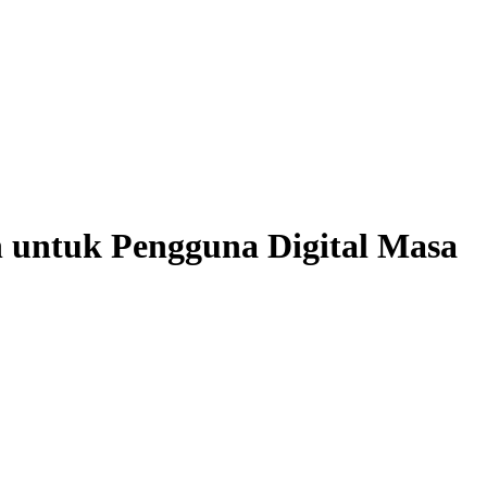
untuk Pengguna Digital Masa