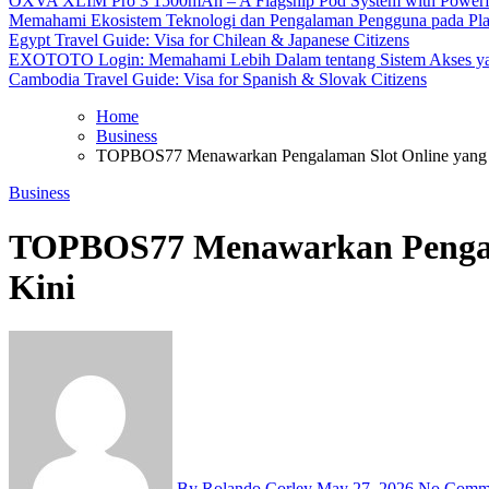
OXVA XLIM Pro 3 1500mAh – A Flagship Pod System with Powerful
Memahami Ekosistem Teknologi dan Pengalaman Pengguna pada Plat
Egypt Travel Guide: Visa for Chilean & Japanese Citizens
EXOTOTO Login: Memahami Lebih Dalam tentang Sistem Akses yan
Cambodia Travel Guide: Visa for Spanish & Slovak Citizens
Home
Business
TOPBOS77 Menawarkan Pengalaman Slot Online yang 
Business
TOPBOS77 Menawarkan Pengala
Kini
By Rolando Corley
May 27, 2026
No Comm