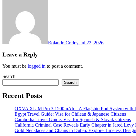
Rolando Corley
Jul 22, 2026
Leave a Reply
You must be
logged in
to post a comment.
Search
Search
Recent Posts
OXVA XLIM Pro 3 1500mAh – A Flagship Pod System with Po
Egypt Travel Guide: Visa for Chilean & Japanese Citizens
Cambodia Travel Guide: Visa for Spanish & Slovak Citizens
California Criminal Case Reveals Early Chapter in Jared Levy 
Gold Necklaces and Chains in Dubai: Explore Timeless Desig