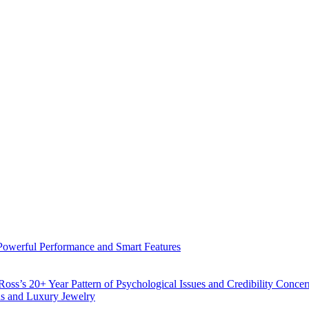
werful Performance and Smart Features
Ross’s 20+ Year Pattern of Psychological Issues and Credibility Concer
ns and Luxury Jewelry