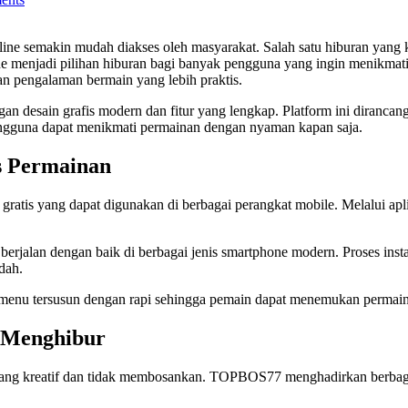
line semakin mudah diakses oleh masyarakat. Salah satu hiburan yang 
line menjadi pilihan hiburan bagi banyak pengguna yang ingin menikm
n pengalaman bermain yang lebih praktis.
an desain grafis modern dan fitur yang lengkap. Platform ini diranc
engguna dapat menikmati permainan dengan nyaman kapan saja.
s Permainan
ratis yang dapat digunakan di berbagai perangkat mobile. Melalui apl
rjalan dengan baik di berbagai jenis smartphone modern. Proses inst
dah.
ua menu tersusun dengan rapi sehingga pemain dapat menemukan permai
n Menghibur
 yang kreatif dan tidak membosankan. TOPBOS77 menghadirkan berbagai