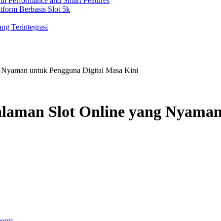
 Performance and Smart Features
form Berbasis Slot 5k
g Terintegrasi
Nyaman untuk Pengguna Digital Masa Kini
man Slot Online yang Nyaman 
ents