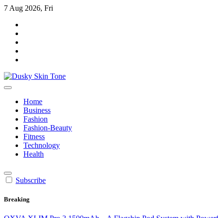
Skip
7 Aug 2026, Fri
to
content
Dusky Skin Tone
Dusky Skin Tone falls somewhere close to the light brown family of t
Home
Business
Fashion
Fashion-Beauty
Fitness
Technology
Health
Subscribe
Breaking