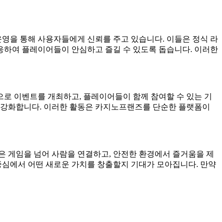
영을 통해 사용자들에게 신뢰를 주고 있습니다. 이들은 정식 라
대응하여 플레이어들이 안심하고 즐길 수 있도록 돕습니다. 이러한
로 이벤트를 개최하고, 플레이어들이 함께 참여할 수 있는 기
을 강화합니다. 이러한 활동은 카지노프랜즈를 단순한 플랫폼이
은 게임을 넘어 사람을 연결하고, 안전한 환경에서 즐거움을 제
심에서 어떤 새로운 가치를 창출할지 기대가 모아집니다. 만약