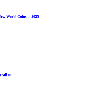
ew World Coins in 2025
realism