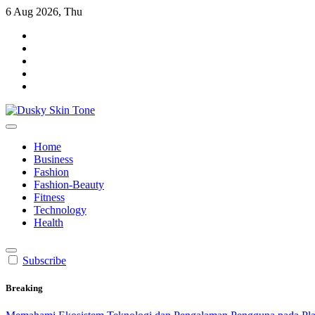
Skip
6 Aug 2026, Thu
to
content
Dusky Skin Tone
Dusky Skin Tone falls somewhere close to the light brown family of t
Home
Business
Fashion
Fashion-Beauty
Fitness
Technology
Health
Subscribe
Breaking