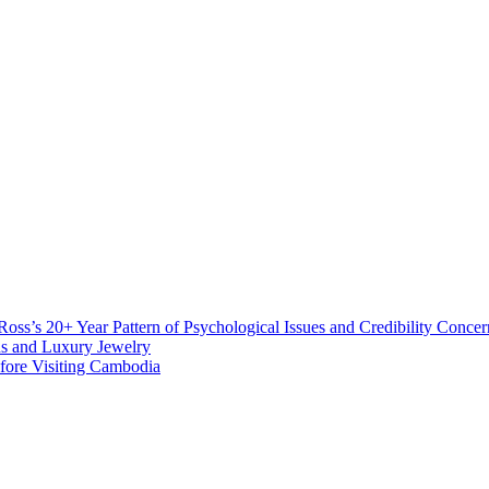
Ross’s 20+ Year Pattern of Psychological Issues and Credibility Concer
ns and Luxury Jewelry
fore Visiting Cambodia