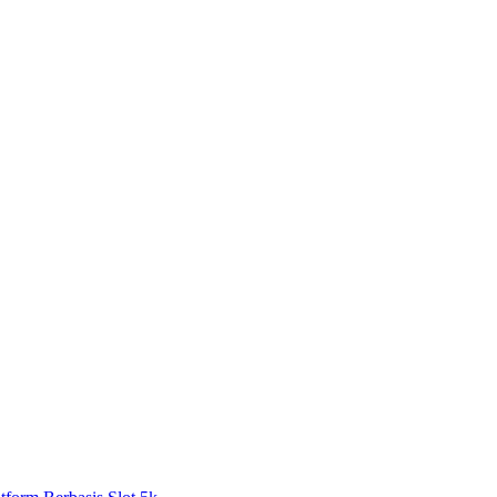
ones but is a little darker when compared with a fair or wheatish compl