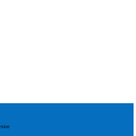
exion