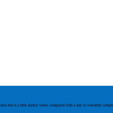
ones but is a little darker when compared with a fair or wheatish compl